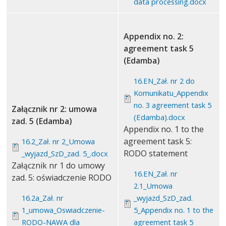
data processing.docx
Appendix no. 2:
agreement task 5
(Edamba)
16.EN_Zał. nr 2 do
Komunikatu_Appendix
no. 3 agreement task 5
Załącznik nr 2: umowa
(Edamba).docx
zad. 5 (Edamba)
Appendix no. 1 to the
agreement task 5:
16.2_Zał. nr 2_Umowa
RODO statement
_wyjazd_SzD_zad. 5_.docx
Załącznik nr 1 do umowy
16.EN_Zał. nr
zad. 5: oświadczenie RODO
2.1_Umowa
16.2a_Zał. nr
_wyjazd_SzD_zad.
1_umowa_Oswiadczenie-
5_Appendix no. 1 to the
RODO-NAWA dla
agreement task 5