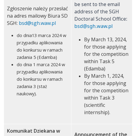
be sent to the email 
Zgłoszenie należy przesłać
address of the SGH 
na adres mailowy Biura SD
Doctoral School Office: 
SGH:
bsd@sgh.waw.pl
bsd@sgh.waw.pl
do dnia13 marca 2024 w
By March 13, 2024,
przypadku aplikowania
for those applying
do konkursu w ramach
for the competition
zadania 5 (Edamba)
within Task 5
do dnia 1 marca 2024 w
(Edamba)
przypadku aplikowania
By March 1, 2024,
do konkursu w ramach
for those applying
zadania 3 (staż
for the competition
naukowy).
within Task 3
(scientific
internship).
Komunikat Dziekana w
Announcement of the