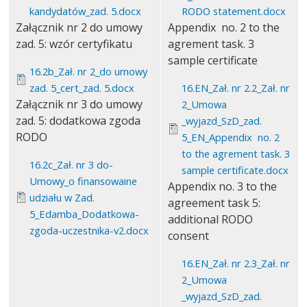
kandydatów_zad. 5.docx
RODO statement.docx
Załącznik nr 2 do umowy
Appendix no. 2 to the
zad. 5: wzór certyfikatu
agrement task. 3
sample certificate
16.2b_Zał. nr 2_do umowy
zad. 5_cert_zad. 5.docx
16.EN_Zał. nr 2.2_Zał. nr
Załącznik nr 3 do umowy
2_Umowa
zad. 5: dodatkowa zgoda
_wyjazd_SzD_zad.
RODO
5_EN_Appendix no. 2
to the agrement task. 3
16.2c_Zał. nr 3 do-
sample certificate.docx
Umowy_o finansowaine
Appendix no. 3 to the
udziału w Zad.
agreement task 5:
5_Edamba_Dodatkowa-
additional RODO
zgoda-uczestnika-v2.docx
consent
16.EN_Zał. nr 2.3_Zał. nr
2_Umowa
_wyjazd_SzD_zad.