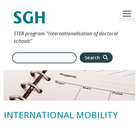
Skip to main content
STER program "Internationalisation of doctoral
schools”
Search
Search
INTERNATIONAL MOBILITY