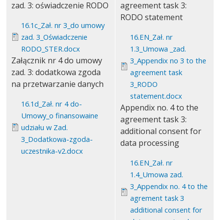
zad. 3: oświadczenie RODO
agreement task 3:
RODO statement
16.1c_Zał. nr 3_do umowy
zad. 3_Oświadczenie
16.EN_Zał. nr
RODO_STER.docx
1.3_Umowa _zad.
Załącznik nr 4 do umowy
3_Appendix no 3 to the
zad. 3: dodatkowa zgoda
agreement task
na przetwarzanie danych
3_RODO
statement.docx
16.1d_Zał. nr 4 do-
Appendix no. 4 to the
Umowy_o finansowaine
agreement task 3:
udziału w Zad.
additional consent for
3_Dodatkowa-zgoda-
data processing
uczestnika-v2.docx
16.EN_Zał. nr
1.4_Umowa zad.
3_Appendix no. 4 to the
agrement task 3
additional consent for