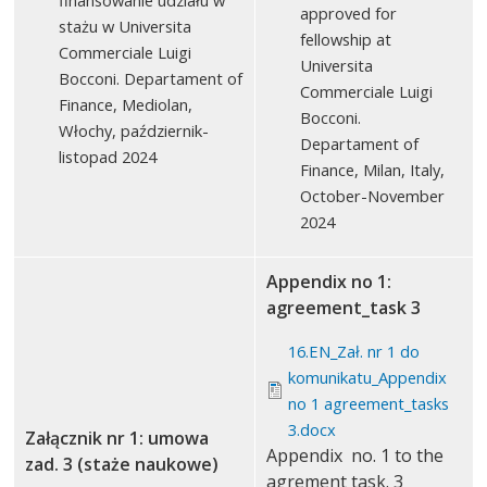
finansowanie udziału w
approved for
stażu w Universita
fellowship at
Commerciale Luigi
Universita
Bocconi. Departament of
Commerciale Luigi
Finance, Mediolan,
Bocconi.
Włochy, październik-
Departament of
listopad 2024
Finance, Milan, Italy,
October-November
2024
Appendix no 1:
agreement_task 3
16.EN_Zał. nr 1 do
komunikatu_Appendix
no 1 agreement_tasks
3.docx
Załącznik nr 1: umowa
Appendix no. 1 to the
zad. 3 (staże naukowe)
agrement task. 3